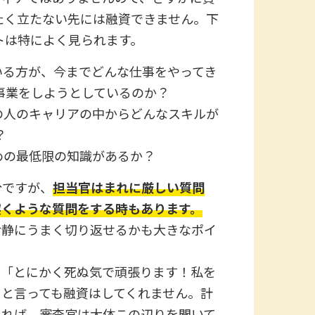
たく立たない先には融資できません。下
トは特によく見られます。
いる方が、今までどんな仕事をやってき
事業をしようとしているのか？
の人のキャリアの中からどんなスキルが
？
めの最低限の知識があるか？
分ですが、
担当官はまれに厳しい質問
突くような質問をする時もあります。
冷静にうまく切り返せるかも大きなポイ
、「とにかく死ぬ気で頑張ります！私を
」と言っても融資はしてくれません。計
みれば、審査官は大体この辺りを聞いて