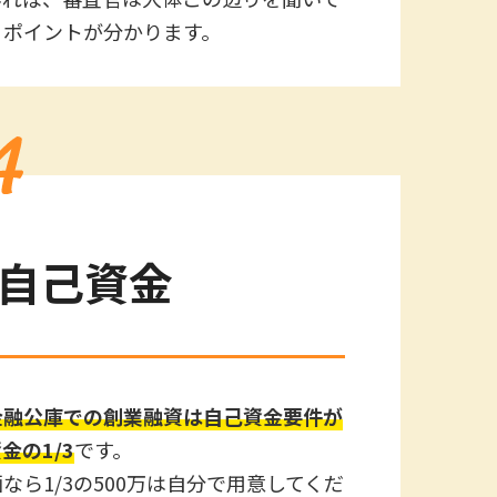
うポイントが分かります。
自己資金
金融公庫での創業融資は自己資金要件が
金の1/3
です。
計画なら1/3の500万は自分で用意してくだ