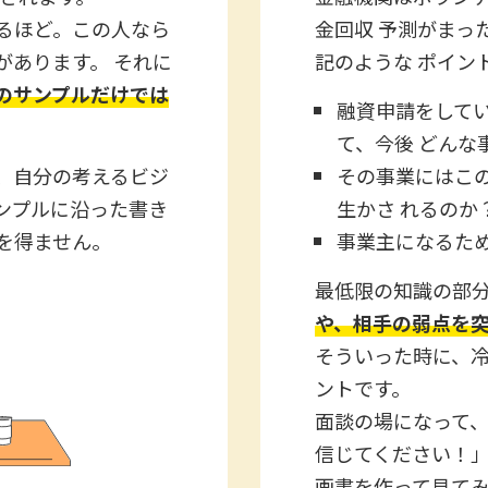
るほど。この人なら
金回収 予測がまっ
があります。 それに
記のような ポイン
のサンプルだけでは
融資申請をして
て、今後 どんな
、自分の考えるビジ
その事業にはこ
ンプルに沿った書き
生かさ れるのか
を得ません。
事業主になるた
最低限の知識の部
や、相手の弱点を
そういった時に、
ントです。
面談の場になって
信じてください！
画書を作って見て